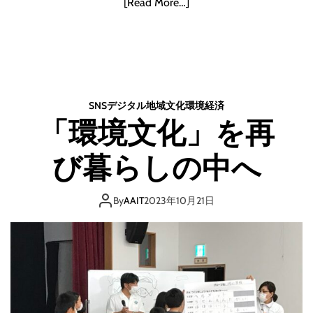
[Read More…]
SNS
デジタル
地域
文化
環境
経済
「環境文化」を再
び暮らしの中へ
By
AAIT
2023年10月21日