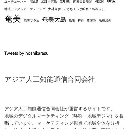
動画
地域
ユーチューバー
与論島
加計呂麻島
南海日日新聞
國武綾
地域デジタルマーケティング
大林宣彦
夫とちょっと離れて島暮らし
奄美
奄美大島
奄美プラム
島唄
移住
農産物
黒糖焼酎
Tweets by hoshikarasu
アジア人工知能通信合同会社
アジア人工知能通信合同会社が運営するサイトです。
地域のデジタルマーケティング（略称：地域デジマ）を提
唱しています。マーケテティング視点で地域全体を分析