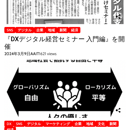
SNS
デジタル
企業
地域
新聞
経済
『DXデジタル経営セミナー 入門編』を開
催
2024年3月9日
AAIT
1621 views
DX
SNS
デジタル
マーケティング
企業
地域
文化
新聞
経済