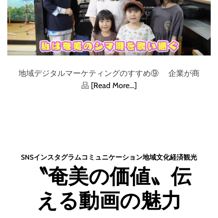
地域デジタルマーケティングのすすめ⑨ 企業が商
品
[Read More…]
SNS
インスタグラム
コミュニケーション
地域
文化
経済
観光
〝奄美の価値〟伝
える動画の魅力