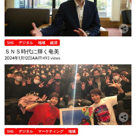
SNS
デジタル
地域
経済
ＳＮＳ時代に輝く奄美
2024年1月12日
AAIT
1492 views
SNS
デジタル
マーケティング
地域