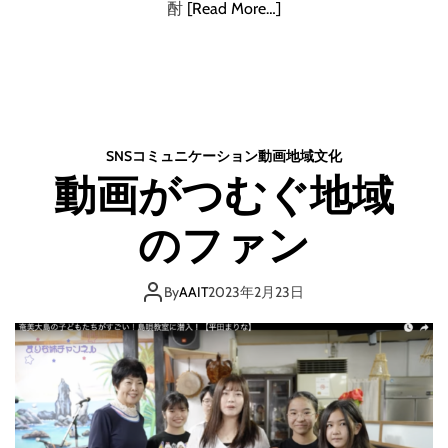
酎
[Read More…]
SNS
コミュニケーション
動画
地域
文化
動画がつむぐ地域
のファン
By
AAIT
2023年2月23日