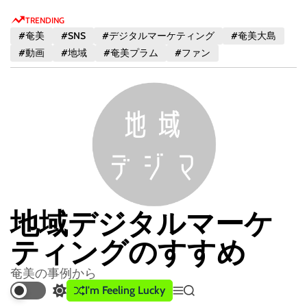
S
TRENDING
k
#奄美
#SNS
#デジタルマーケティング
#奄美大島
i
#動画
#地域
#奄美プラム
#ファン
p
t
o
c
o
n
t
e
n
地域デジタルマーケ
t
ティングのすすめ
奄美の事例から
I'm Feeling Lucky
S
M
S