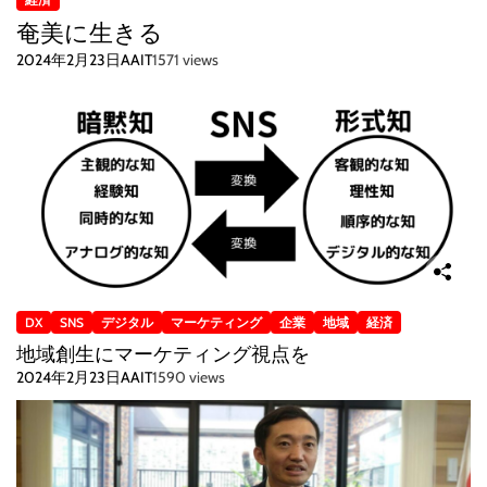
奄美に生きる
2024年2月23日
AAIT
1571 views
DX
SNS
デジタル
マーケティング
企業
地域
経済
地域創生にマーケティング視点を
2024年2月23日
AAIT
1590 views