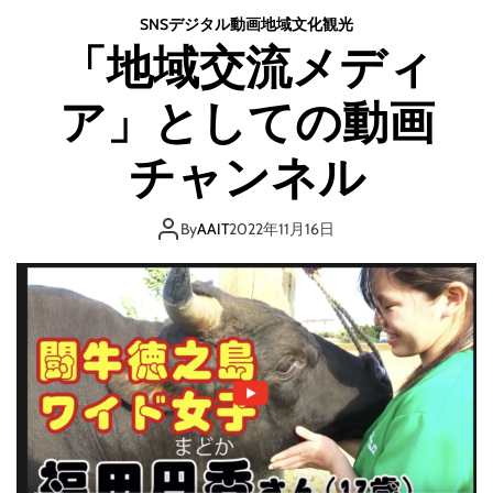
SNS
デジタル
動画
地域
文化
観光
「地域交流メディ
ア」としての動画
チャンネル
By
AAIT
2022年11月16日