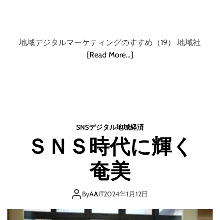
地域デジタルマーケティングのすすめ（19） 地域社
[Read More…]
SNS
デジタル
地域
経済
ＳＮＳ時代に輝く
奄美
By
AAIT
2024年1月12日