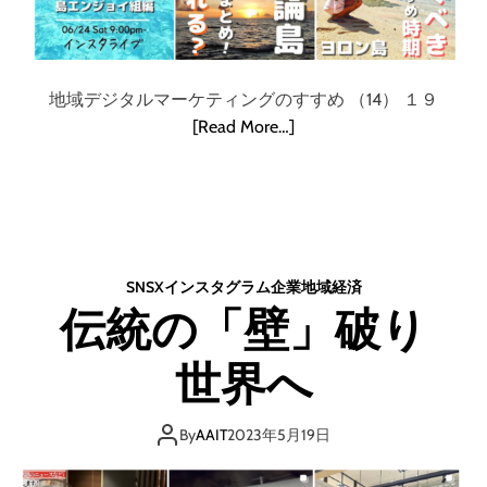
地域デジタルマーケティングのすすめ （14） １９
[Read More…]
SNS
X
インスタグラム
企業
地域
経済
伝統の「壁」破り
世界へ
By
AAIT
2023年5月19日