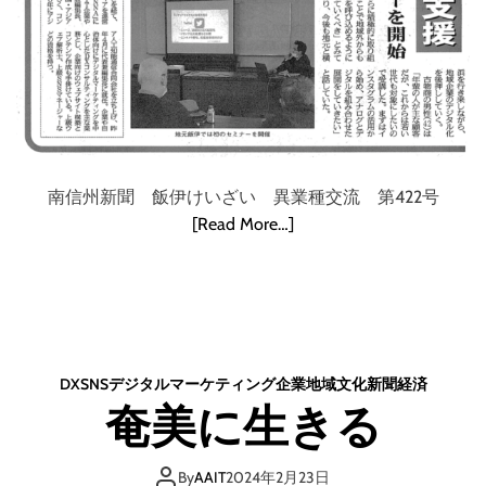
南信州新聞 飯伊けいざい 異業種交流 第422号
[Read More…]
DX
SNS
デジタル
マーケティング
企業
地域
文化
新聞
経済
奄美に生きる
By
AAIT
2024年2月23日