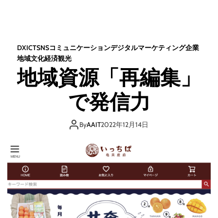
DX
ICT
SNS
コミュニケーション
デジタル
マーケティング
企業
地域
文化
経済
観光
地域資源「再編集」
で発信力
By
AAIT
2022年12月14日