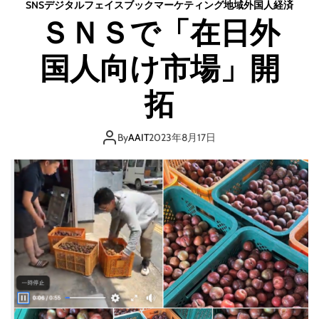
SNS
デジタル
フェイスブック
マーケティング
地域
外国人
経済
ＳＮＳで「在日外
国人向け市場」開
拓
By
AAIT
2023年8月17日