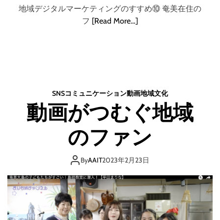
地域デジタルマーケティングのすすめ⑩ 奄美在住の
フ
[Read More…]
SNS
コミュニケーション
動画
地域
文化
動画がつむぐ地域
のファン
By
AAIT
2023年2月23日