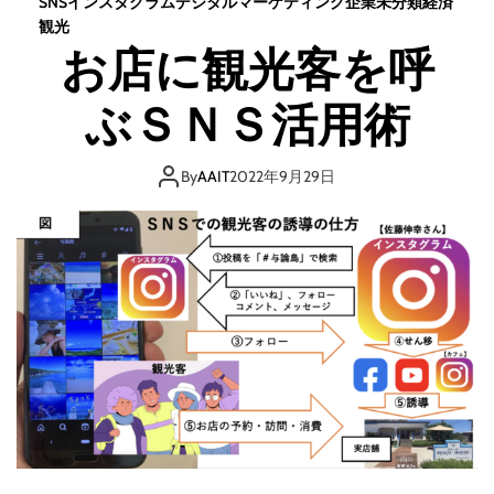
SNS
インスタグラム
デジタル
マーケティング
企業
未分類
経済
観光
お店に観光客を呼
ぶＳＮＳ活用術
By
AAIT
2022年9月29日