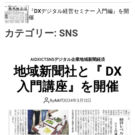
w
e
e
i
n
a
『DXデジタル経営セミナー 入門編』を開
t
u
r
催
c
c
h
h
カテゴリー:
SNS
c
o
l
o
r
AI
DX
ICT
SNS
デジタル
企業
地域
新聞
経済
m
地域新聞社と『 DX
o
d
e
入門講座』を開催
By
AAIT
2024年3月12日