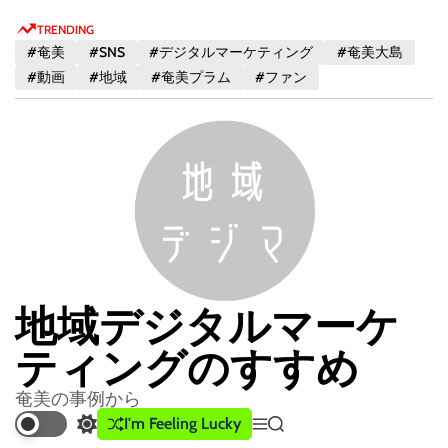
S
TRENDING
k
#奄美
#SNS
#デジタルマーケティング
#奄美大島
i
#動画
#地域
#奄美プラム
#ファン
p
t
o
c
o
n
t
e
n
地域デジタルマーケ
t
ティングのすすめ
奄美の事例から
I'm Feeling Lucky
S
M
S