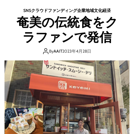
SNS
クラウドファンディング
企業
地域
文化
経済
奄美の伝統食をク
ラファンで発信
By
AAIT
2023年4月28日