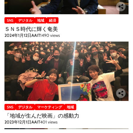
SNS
デジタル
地域
経済
ＳＮＳ時代に輝く奄美
2024年1月12日
AAIT
1490 views
SNS
デジタル
マーケティング
地域
「地域が生んだ映画」の感動力
2023年12月1日
AAIT
401 views