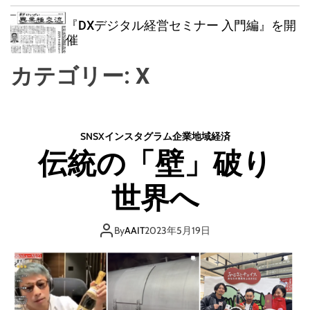
w
e
e
i
n
a
『DXデジタル経営セミナー 入門編』を開
t
u
r
催
c
c
h
h
カテゴリー:
X
c
o
l
o
r
SNS
X
インスタグラム
企業
地域
経済
m
伝統の「壁」破り
o
d
e
世界へ
By
AAIT
2023年5月19日