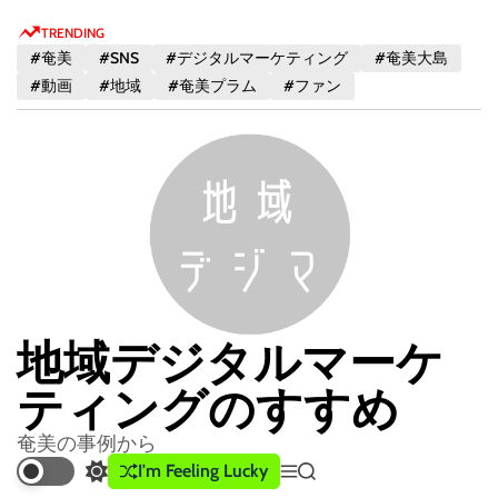
S
TRENDING
k
#奄美
#SNS
#デジタルマーケティング
#奄美大島
i
#動画
#地域
#奄美プラム
#ファン
p
t
o
c
o
n
t
e
n
地域デジタルマーケ
t
ティングのすすめ
奄美の事例から
I'm Feeling Lucky
S
M
S