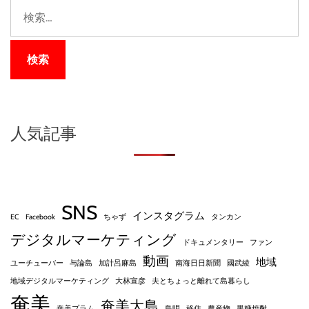
検
索
:
人気記事
SNS
インスタグラム
EC
Facebook
ちゃず
タンカン
デジタルマーケティング
ドキュメンタリー
ファン
動画
地域
ユーチューバー
与論島
加計呂麻島
南海日日新聞
國武綾
地域デジタルマーケティング
大林宣彦
夫とちょっと離れて島暮らし
奄美
奄美大島
奄美プラム
島唄
移住
農産物
黒糖焼酎