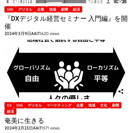
SNS
デジタル
企業
地域
新聞
経済
『DXデジタル経営セミナー 入門編』を開
催
2024年3月9日
AAIT
1620 views
DX
SNS
デジタル
マーケティング
企業
地域
文化
新聞
経済
奄美に生きる
2024年2月23日
AAIT
1571 views