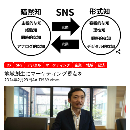
DX
SNS
デジタル
マーケティング
企業
地域
経済
地域創生にマーケティング視点を
2024年2月23日
AAIT
1589 views