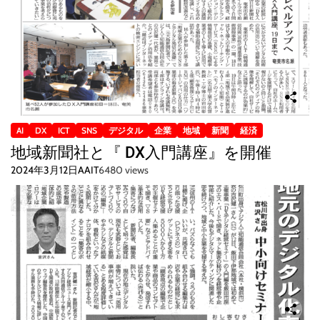
AI
DX
ICT
SNS
デジタル
企業
地域
新聞
経済
地域新聞社と『 DX入門講座』を開催
2024年3月12日
AAIT
6480 views