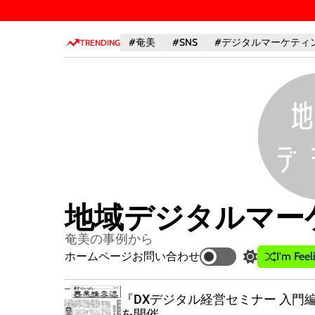
S
k
#奄美
#SNS
#デジタルマーケティ
i
TRENDING
p
t
o
c
o
n
t
e
n
地域デジタルマー
t
奄美の事例から
I'm Fee
ホームページ
お問い合わせ
S
w
i
『DXデジタル経営セミナー 入門
t
座』を開催
を開催