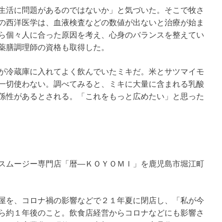
生活に問題があるのではないか」と気づいた。そこで牧さ
の西洋医学は、血液検査などの数値が出ないと治療が始ま
ら個々人に合った原因を考え、心身のバランスを整えてい
薬膳調理師の資格も取得した。
が冷蔵庫に入れてよく飲んでいたミキだ。米とサツマイモ
一切使わない。調べてみると、ミキに大量に含まれる乳酸
係性があるとされる。「これをもっと広めたい」と思った
スムージー専門店「暦―ＫＯＹＯＭＩ」を鹿児島市堀江町
屋を、コロナ禍の影響などで２１年夏に閉店し、「私が今
ら約１年後のこと。飲食店経営からコロナなどにも影響さ