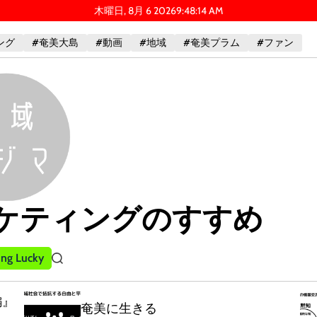
木曜日, 8月 6 2026
9
:
48
:
16
AM
ング
#奄美大島
#動画
#地域
#奄美プラム
#ファン
ケティングのすすめ
ling Lucky
S
e
a
編』
r
奄美に生きる