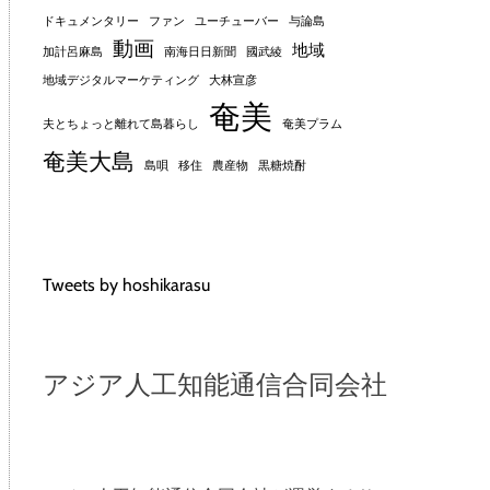
ドキュメンタリー
ファン
ユーチューバー
与論島
動画
地域
加計呂麻島
南海日日新聞
國武綾
地域デジタルマーケティング
大林宣彦
奄美
夫とちょっと離れて島暮らし
奄美プラム
奄美大島
島唄
移住
農産物
黒糖焼酎
Tweets by hoshikarasu
アジア人工知能通信合同会社