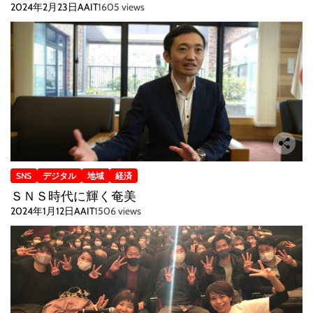
2024年2月23日
AAIT
1605 views
SNS
デジタル
地域
経済
ＳＮＳ時代に輝く奄美
2024年1月12日
AAIT
1506 views