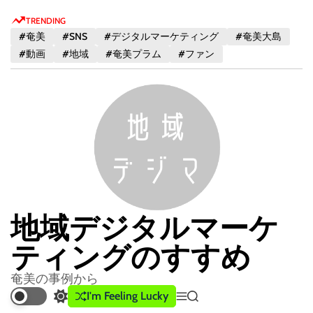
S
TRENDING
k
#奄美
#SNS
#デジタルマーケティング
#奄美大島
i
#動画
#地域
#奄美プラム
#ファン
p
t
o
c
o
n
t
e
n
地域デジタルマーケ
t
ティングのすすめ
奄美の事例から
I'm Feeling Lucky
S
M
S