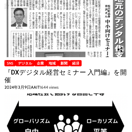
SNS
デジタル
企業
地域
新聞
経済
『DXデジタル経営セミナー 入門編』を開
催
2024年3月9日
AAIT
1644 views