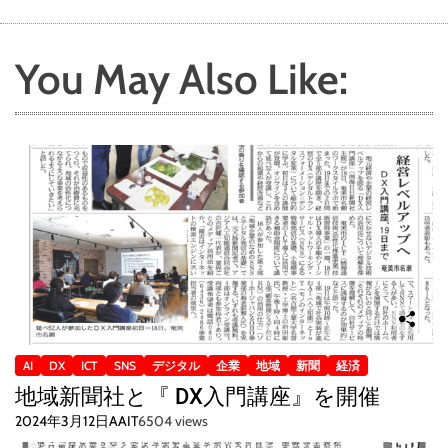
You May Also Like:
AI
DX
ICT
SNS
デジタル
企業
地域
新聞
経済
地域新聞社と『 DX入門講座』を開催
2024年3月12日
AAIT
6504 views