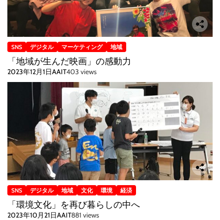
SNS
デジタル
マーケティング
地域
「地域が生んだ映画」の感動力
2023年12月1日
AAIT
403 views
SNS
デジタル
地域
文化
環境
経済
「環境文化」を再び暮らしの中へ
2023年10月21日
AAIT
881 views