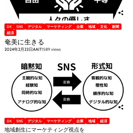
DX
SNS
デジタル
マーケティング
企業
地域
文化
新聞
経済
奄美に生きる
2024年2月23日
AAIT
1589 views
DX
SNS
デジタル
マーケティング
企業
地域
経済
地域創生にマーケティング視点を