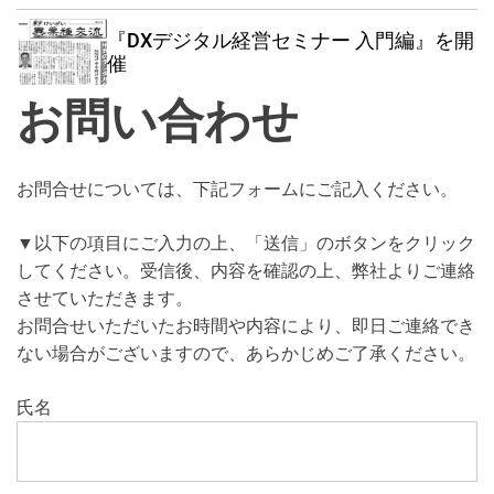
w
e
e
i
n
a
『DXデジタル経営セミナー 入門編』を開
t
u
r
催
c
c
h
h
お問い合わせ
c
o
l
o
お問合せについては、下記フォームにご記入ください。
r
m
▼以下の項目にご入力の上、「送信」のボタンをクリック
o
d
してください。受信後、内容を確認の上、弊社よりご連絡
e
させていただきます。
お問合せいただいたお時間や内容により、即日ご連絡でき
ない場合がございますので、あらかじめご了承ください。
氏名